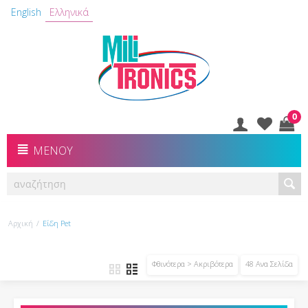
English
Ελληνικά
0
ΜΕΝΟΎ
Αρχική
/
Είδη Pet
Φθινότερα > Ακριβότερα
48 Ανα Σελίδα