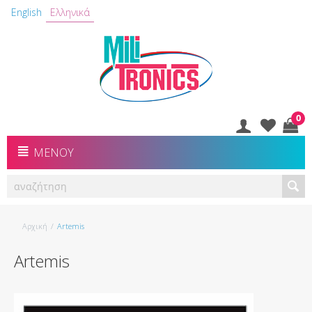
English
Ελληνικά
0
ΜΕΝΟΎ
Αρχική
/
Artemis
Artemis