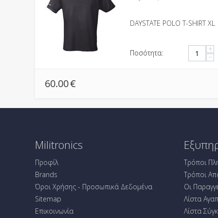
DAYSTATE POLO T-SHIRT XL
+
Ποσότητα:
−
60.00
€
Militronics
Εξυπη
Προφίλ
Τρόποι Πλ
Brands
Τρόποι Απ
Όροι Χρήσης - Προσωπικά Δεδομένα
Οι Παραγγ
Sitemap
Λίστα Αγα
Επικοινωνία
Λίστα Σύγ