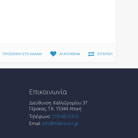
ΠΡΟΣΘΉΚΗ ΣΤΟ ΚΑΛΆΘΙ
ΑΓΑΠΗΜΈΝΑ
ΣΎΓΚΡΙΣΗ
Επικοινωνία
Διεύθυνση: Καλλιδρομίου 37
Γέρακας, T.K. 15344 Αττική
Τηλέφωνο:
210-6615310
Email:
info@militronics.gr