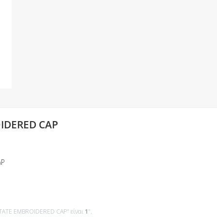
IDERED CAP
AP
YSTATE EMBROIDERED CAP" είναι
1
".