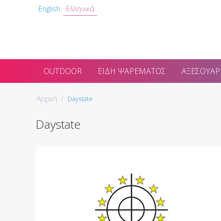
English
Ελληνικά
OUTDOOR
ΕΊΔΗ ΨΑΡΈΜΑΤΟΣ
ΑΞΕΣΟΥΆΡ
Αρχική
/
Daystate
Daystate