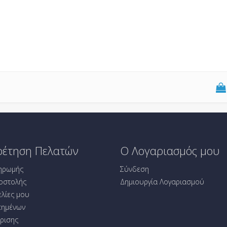
ρέτηση Πελατών
Ο Λογαριασμός μου
ηρωμής
Σύνδεση
οστολής
Δημιουργία Λογαριασμού
ελίες μου
πημένων
κρισης