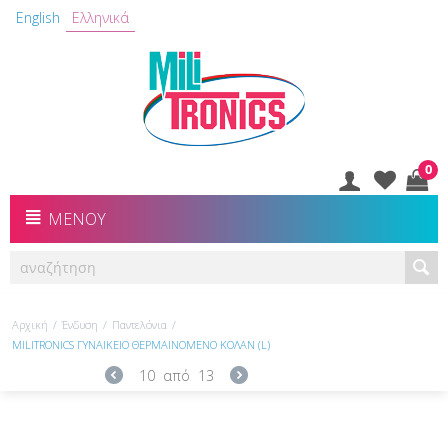
English
Ελληνικά
0
ΜΕΝΟΎ
Αρχική
/
Ένδυση
/
Παντελόνια
/
MILITRONICS ΓΥΝΑΙΚΕΙΟ ΘΕΡΜΑΙΝΟΜΕΝΟ ΚΟΛΑΝ (L)
10
από
13