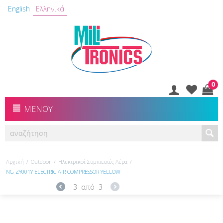
English
Ελληνικά
0
ΜΕΝΟΎ
Αρχική
/
Outdoor
/
Ηλεκτρικοί Συμπιεστές Αέρα
/
NG ΖΥ001Υ ELECTRIC AIR COMPRESSOR YELLOW
3
από
3