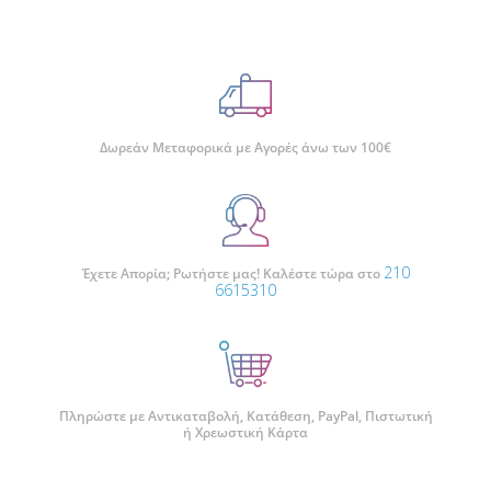
c
i
n
b
a
e
t
t
e
i
b
t
e
r
l
o
e
r
o
r
e
k
s
t
Δωρεάν Μεταφορικά με Αγορές άνω των 100€
210
Έχετε Απορία; Ρωτήστε μας! Καλέστε τώρα στο
6615310
Πληρώστε με Αντικαταβολή, Κατάθεση, PayPal, Πιστωτική
ή Χρεωστική Κάρτα