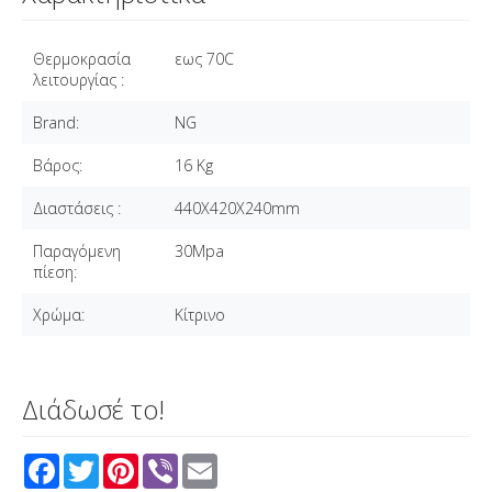
Θερμοκρασία
εως 70C
λειτουργίας :
Brand:
NG
Βάρος:
16 Κg
Διαστάσεις :
440X420X240mm
Παραγόμενη
30Μpa
πίεση:
Χρώμα:
Κίτρινο
Διάδωσέ το!
F
T
P
V
E
a
w
i
i
m