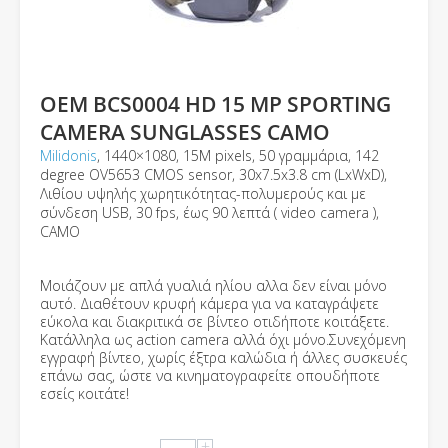
OEM BCS0004 HD 15 MP SPORTING
CAMERA SUNGLASSES CAMO
Milidonis
, 1440×1080, 15Μ pixels, 50 γραμμάρια, 142
degree OV5653 CMOS sensor, 30x7.5x3.8 cm (LxWxD),
Λιθίου υψηλής χωρητικότητας-πολυμερούς και με
σύνδεση USB, 30 fps, έως 90 λεπτά ( video camera ),
CAMO
Μοιάζουν με απλά γυαλιά ηλίου αλλα δεν είναι μόνο
αυτό. Διαθέτουν κρυφή κάμερα για να καταγράψετε
εύκολα και διακριτικά σε βίντεο οτιδήποτε κοιτάξετε.
Κατάλληλα ως action camera αλλά όχι μόνο.Συνεχόμενη
εγγραφή βίντεο, χωρίς έξτρα καλώδια ή άλλες συσκευές
επάνω σας, ώστε να κινηματογραφείτε οπουδήποτε
εσείς κοιτάτε!
+