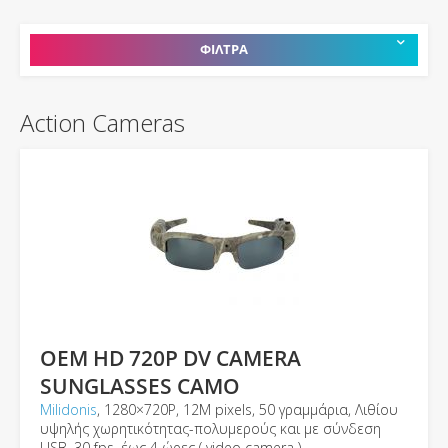
ΦΙΛΤΡΑ
Action Cameras
OEM HD 720P DV CAMERA
SUNGLASSES CAMO
Milidonis
, 1280×720P, 12Μ pixels, 50 γραμμάρια, Λιθίου
υψηλής χωρητικότητας-πολυμερούς και με σύνδεση
USB, 30 fps, έως 4 ώρες ( video camera )