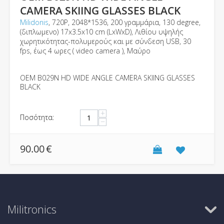
CAMERA SKIING GLASSES BLACK
Milidonis
, 720P, 2048*1536, 200 γραμμάρια, 130 degree,
(διπλωμενο) 17x3.5x10 cm (LxWxD), Λιθίου υψηλής
χωρητικότητας-πολυμερούς και με σύνδεση USB, 30
fps, έως 4 ωρες ( video camera ), Μαύρο
OEM B029N HD WIDE ANGLE CAMERA SKIING GLASSES
BLACK
+
Ποσότητα:
−
90.00
€
Militronics