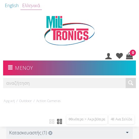
English
Ελληνικά
0
ΜΕΝΟΎ
Αρχική
/
Outdoor
/
Action Cameras
Φθινότερα > Ακριβότερα
48 Ανα Σελίδα
Κατασκευαστής (1)