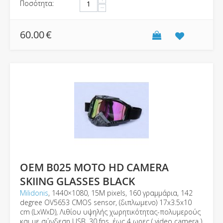
Ποσότητα:
−
60.00
€
ΟΕΜ B025 MOTO HD CAMERA
SKIING GLASSES BLACK
Milidonis
, 1440×1080, 15Μ pixels, 160 γραμμάρια, 142
degree OV5653 CMOS sensor, (διπλωμενο) 17x3.5x10
cm (LxWxD), Λιθίου υψηλής χωρητικότητας-πολυμερούς
και με σύνδεση USB, 30 fps, έως 4 ωρες ( video camera )