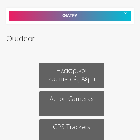
ΦΙΛΤΡΑ
Outdoor
Ηλεκτρικοί
Συμπιεστές Αέρα
Action Cameras
GPS Trackers